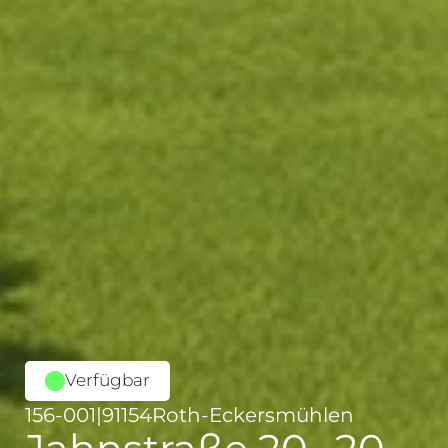
Verfügbar
156-001
|
91154
Roth-Eckersmühlen