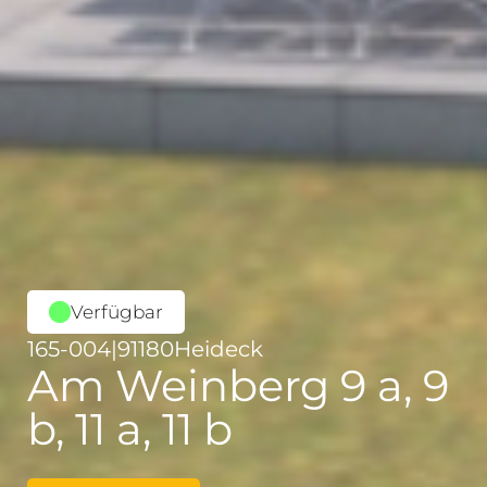
Verfügbar
165-004
|
91180
Heideck
Am Weinberg 9 a, 9
b, 11 a, 11 b